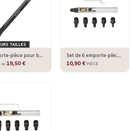
EURS TAILLES
Emporte-pièce pour bouton de col IVAN
Set de 6 emporte-pièces ronds IVAN 2-5 mm
19,50 €
10,90 €
PIÈCE
r de