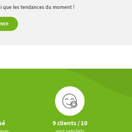
nsi que les tendances du moment !
NNER
sé
9 clients / 10
 avec
sont satisfaits