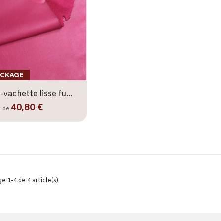
CKAGE
Demi-vachette lisse fuchsia 10/12
40,80 €
r de
e 1-4 de 4 article(s)