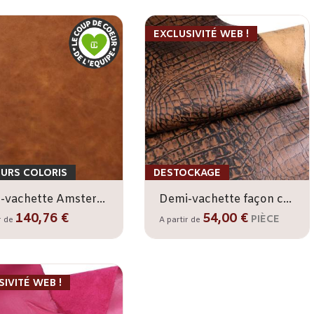
EXCLUSIVITÉ WEB !
EURS COLORIS
DESTOCKAGE
Demi-vachette Amsterdam
Demi-vachette façon croco marron 10/12
140,76 €
54,00 €
PIÈCE
r de
A partir de
IVITÉ WEB !