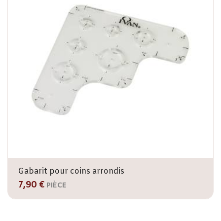
Gabarit pour coins arrondis
7,90 €
PIÈCE