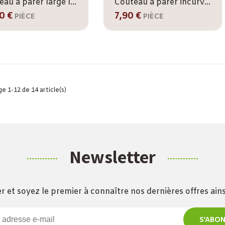
Couteau à parer large IVAN
Couteau à parer incurvé IVAN
0 €
7,90 €
PIÈCE
PIÈCE
e 1-12 de 14 article(s)
Newsletter
r et soyez le premier à connaître nos dernières offres ai
S’ABO