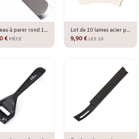
Couteau à parer rond 180 mm
Lot de 10 lames acier pour couteau à parer IVAN
0 €
9,90 €
PIÈCE
LES 10