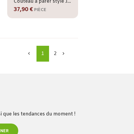
Couteau à parer style Japonais IVAN
37,90 €
PIÈCE
1
2


nsi que les tendances du moment !
NNER