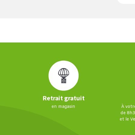
Retrait gratuit
en magasin
À votr
de 8h3
et le V