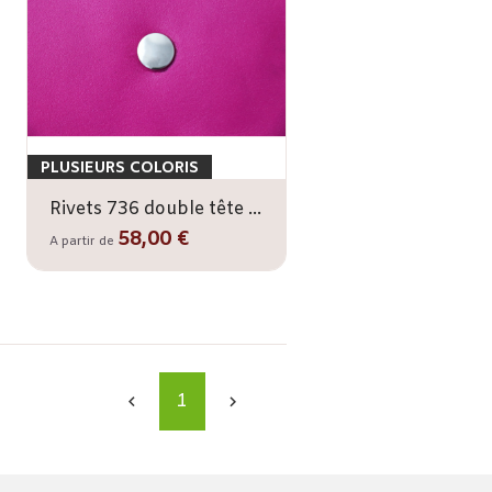
PLUSIEURS COLORIS
Rivets 736 double tête x1000 - 10,8 mm
58,00 €
A partir de
1

