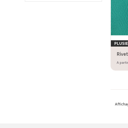
PLUSI
A parti
Affichag