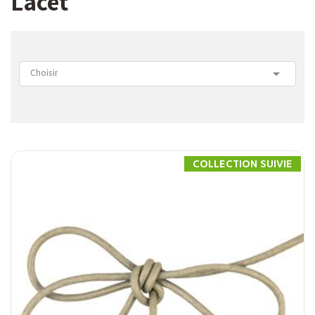
Lacet

Choisir
COLLECTION SUIVIE