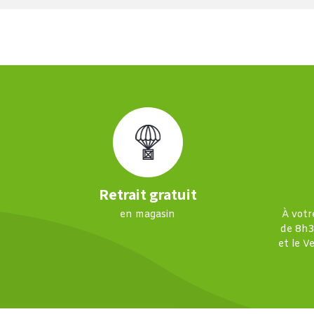
Retrait gratuit
en magasin
À votr
de 8h3
et le V