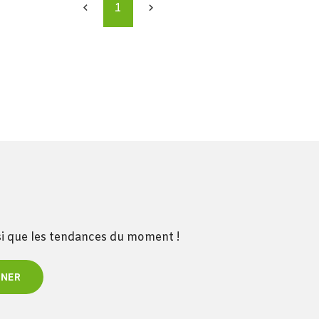
1


nsi que les tendances du moment !
NNER