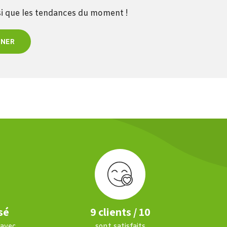
nsi que les tendances du moment !
NNER
sé
9 clients / 10
 avec
sont satisfaits