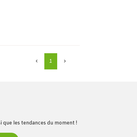
1


nsi que les tendances du moment !