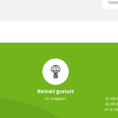
Retrait gratuit
en magasin
À votr
de 8h3
et le V