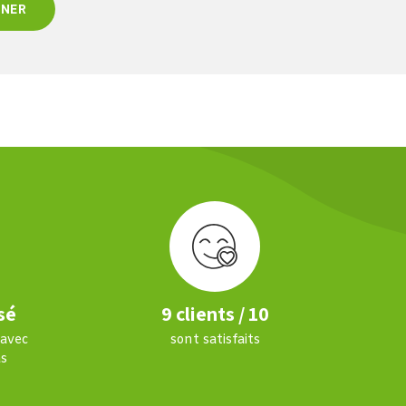
NNER
sé
9 clients / 10
 avec
sont satisfaits
s