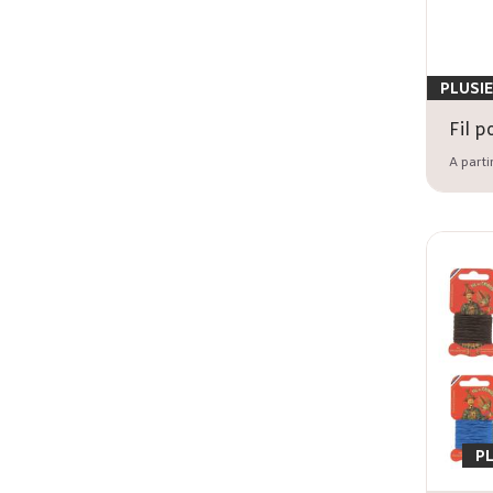
PLUSI
A parti
P