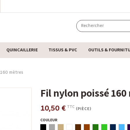
QUINCAILLERIE
TISSUS & PVC
OUTILS & FOURNIT
é 160 mètres
Fil nylon poissé 160
10,50 €
TTC
(PIÈCE)
COULEUR