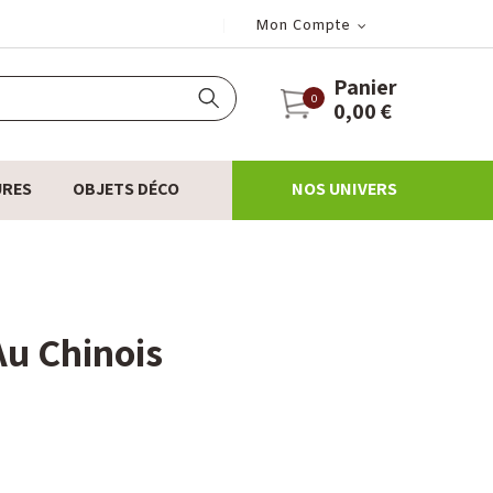
Mon Compte
Panier
0
0,00 €
URES
OBJETS DÉCO
NOS UNIVERS
 Au Chinois