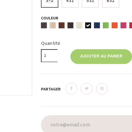
332
432
532
632
COULEUR
Quantité
AJOUTER AU PANIER
PARTAGER