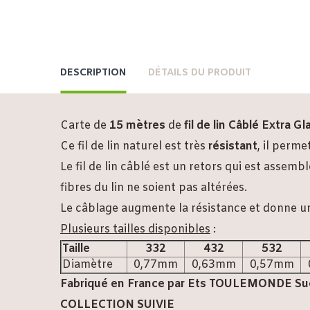
DESCRIPTION
DÉTAILS DU PRODUIT
Carte de
15 mètres
de
fil de lin Câblé Extra G
Ce fil de lin naturel est très
résistant
, il perm
Le fil de lin câblé est un retors qui est assem
fibres du lin ne soient pas altérées.
Le câblage augmente la résistance et donne un 
Plusieurs tailles disponibles
:
Taille
332
432
532
Diamètre
0,77mm
0,63mm
0,57mm
Fabriqué en France par Ets TOULEMONDE Su
COLLECTION SUIVIE