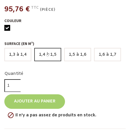
95,76 €
TTC
(PIÈCE)
COULEUR
SURFACE (EN M²)
1,3 à 1,4
1,4 à 1,5
1,5 à 1,6
1,6 à 1,7
Quantité
AJOUTER AU PANIER

Il n'y a pas assez de produits en stock.