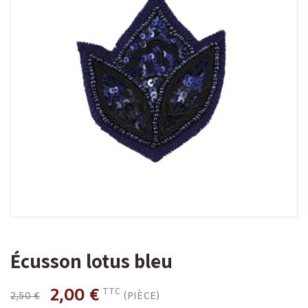
Écusson lotus bleu
2,00 €
TTC
2,50 €
(PIÈCE)