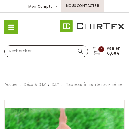
NOUS CONTACTER
Mon Compte
Panier
0
0,00 €
Accueil
Déco & D.I.Y
D.I.Y
Taureau à monter soi-même