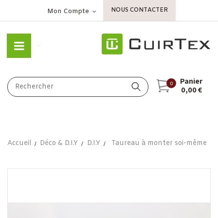
NOUS CONTACTER
Mon Compte
Panier
0
0,00 €
Accueil
Déco & D.I.Y
D.I.Y
Taureau à monter soi-même